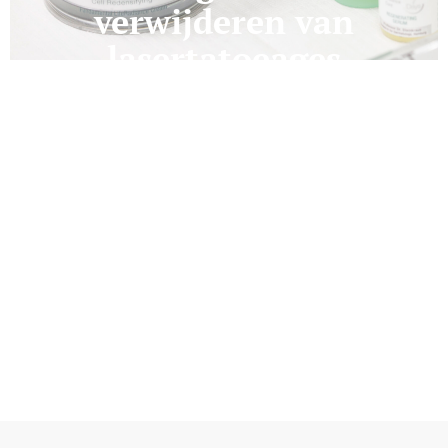
verwijderen van
lasertatoeages