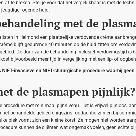
 af te breken. Stel je voor dat het vergelijkbaar is met de techn
n jeugdiger ogende huid.
behandeling met de plasm
cialisten in Helmond een plaatselijke verdovende crème aanbreng
 crème blijft gedurende 40 minuten op de huid zitten om verdovi
gebied. De duur van de behandeling inclusief verdovingstijd is 6
ost bijvoorbeeld meer tijd in vergelijking met een lip- of oogbe
s NIET-invasieve en NIET-chirurgische procedure waarbij geen 
met de plasmapen pijnlijk?
ve procedure met minimaal pijnniveau. Het is vrijwel pijnloos, a
 het behandelde gebied enigszins roodachtig zijn en bij sommige
elke plek vormt zich een kleine korst. Ze mogen niet worden aa
e procedure kunnen de cliënten wat ongemak voelen, geen echte pi