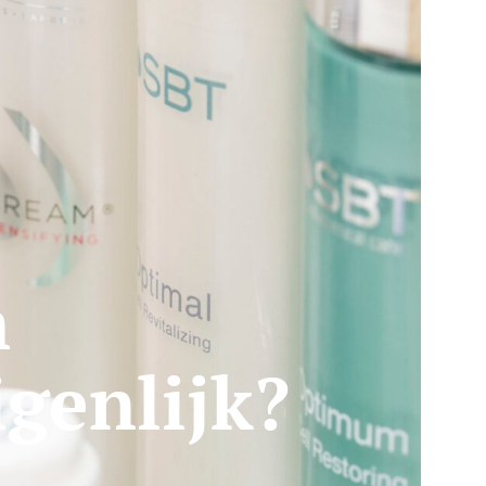
n
genlijk?