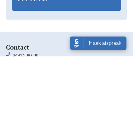
Contact
0492 389 600
info@dehuidspecialisten.nl
Kerkstraat 39, 5701 PL Helmond
Snelmenu
Actueel
Behandelingen
Over ons
Contact
Veelgestelde vragen
Cadeaubonnen
Sitemap