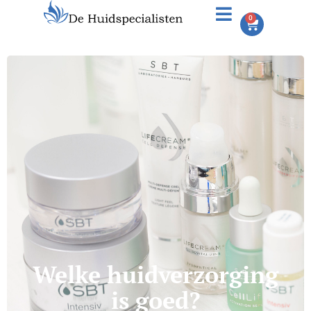
0
Welke huidverzorging
is goed?