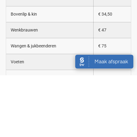
Bovenlip & kin
€ 34,50
Wenkbrauwen
€ 47
Wangen & jukbeenderen
€ 75
Voeten
€ 92
Handen
€ 92
Billen volledig
€ 142
Bilnaad
€ 82
Onderarmen
€ 84